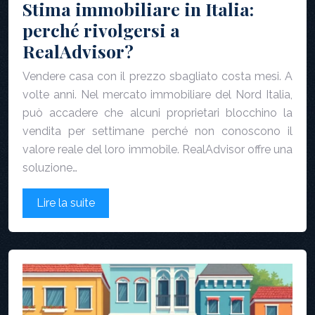
Stima immobiliare in Italia:
perché rivolgersi a
RealAdvisor?
Vendere casa con il prezzo sbagliato costa mesi. A
volte anni. Nel mercato immobiliare del Nord Italia,
può accadere che alcuni proprietari blocchino la
vendita per settimane perché non conoscono il
valore reale del loro immobile. RealAdvisor offre una
soluzione…
Lire la suite