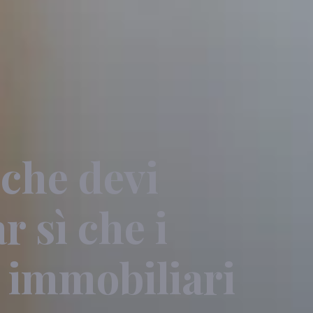
 che devi
r sì che i
i immobiliari