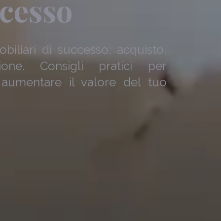
ccesso
biliari di successo: acquisto,
zione. Consigli pratici per
e aumentare il valore del tuo